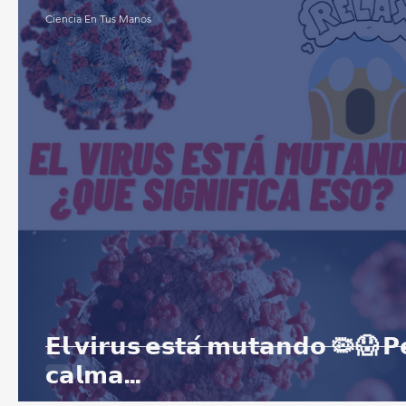
Ciencia En Tus Manos
𝗘𝗹 𝘃𝗶𝗿𝘂𝘀 𝗲𝘀𝘁𝗮́ 𝗺𝘂𝘁𝗮𝗻𝗱𝗼 🦠😱 𝗣𝗲𝗿𝗼
𝗰𝗮𝗹𝗺𝗮...