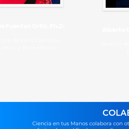
e Fuentes Ortiz, Ph.D.
Alberto 
tora de Fería Científica
Director d
uímica y Biomédicina
COLA
Ciencia en tus Manos colabora con ot