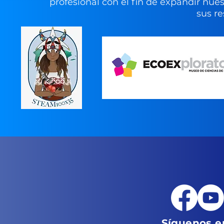
profesional con el fin de expandir nues
sus re
Síguenos en