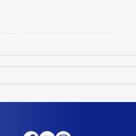
Mini-Serie LA CIENCIA
DE LAS LEYES: Un
 de
Científico
Puertorriqueño en
Leyes