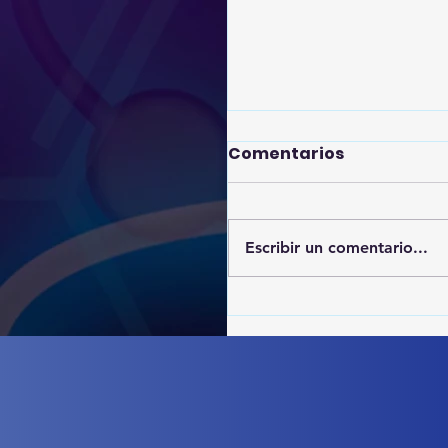
Comentarios
Escribir un comentario...
Vacuna Pfizer:
diferencia entre
autorización de uso
emergencia y
aprobación final